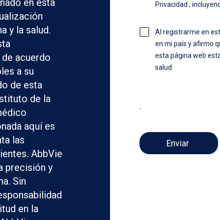
onado en esta
Privacidad , incluyen
ualización
 y la salud.
Al registrarme en est
sta
en mi país y afirmo 
 de acuerdo
esta página web está
salud.
les a su
do de esta
tituto de la
.
médico
onada aquí es
ta las
cientes. AbbVie
a precisión y
na. Sin
esponsabilidad
itud en la