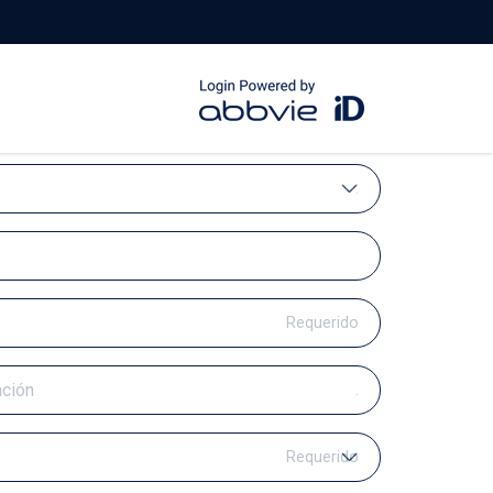
.
Requerido
.
Requerido