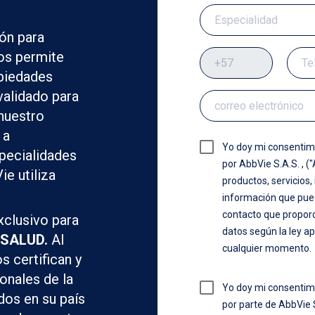
ón para
nos permite
opiedades
 validado para
nuestro
 a
Yo doy mi consentim
specialidades
por AbbVie S.A.S. , (
ie utiliza
productos, servicios,
información que pued
contacto que propor
xclusivo para
datos según la ley ap
 SALUD.
Al
cualquier momento.
s certifican y
onales de la
Yo doy mi consentim
dos en su país
por parte de AbbVie 