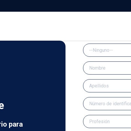
e
rio para